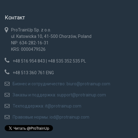
Контакт
ProTrainUp Sp. z o.o.
ul. Katowicka 10, 41-500 Chorzów, Poland
NIP: 634-282-16-31
KRS: 0000479526
+48 516 954 843 | +48 535 352 535 PL
+48 513 360 761 ENG
Бизнес и сотрудничество:
biuro@protrainup.com
Заказы и поддержка:
support@protrainup.com
Техподдержка:
it@protrainup.com
Правовые нормы:
iod@protrainup.com