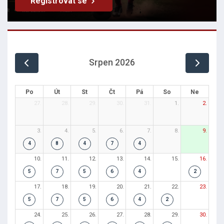
Registrovat se
Srpen 2026
Po
Út
St
Čt
Pá
So
Ne
27.
28.
29.
30.
31.
1.
2.
3.
4.
5.
6.
7.
8.
9.
4
8
4
7
4
10.
11.
12.
13.
14.
15.
16.
5
7
5
6
4
2
17.
18.
19.
20.
21.
22.
23.
5
7
5
6
4
2
24.
25.
26.
27.
28.
29.
30.