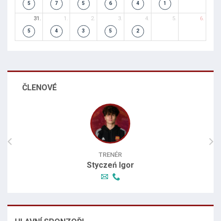
5
7
5
6
4
1
31.
1.
2.
3.
4.
5.
6.
5
4
3
5
2
ČLENOVÉ
TRENÉR
Styczeń Igor