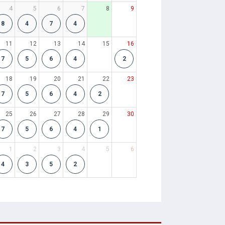
4
5
6
7
8
9
8
4
7
4
11
12
13
14
15
16
7
5
6
4
2
18
19
20
21
22
23
7
5
6
4
2
25
26
27
28
29
30
7
5
6
4
1
1
2
3
4
5
6
4
3
5
2