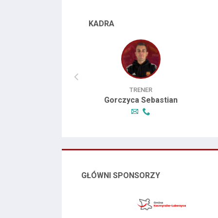
KADRA
TRENER
TRENER
tyczeń Igor
Gorczyca Sebastian
GŁÓWNI SPONSORZY