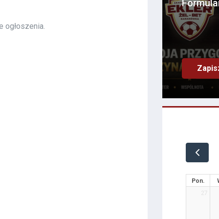
Formula
e ogłoszenia.
Zapis
Pon.
27