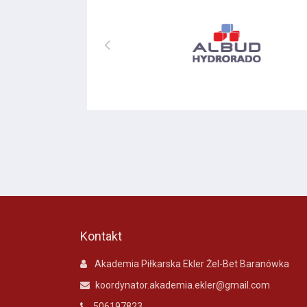
Kontakt
Akademia Piłkarska Ekler Żel-Bet Baranówka
koordynator.akademia.ekler@gmail.com
506197823