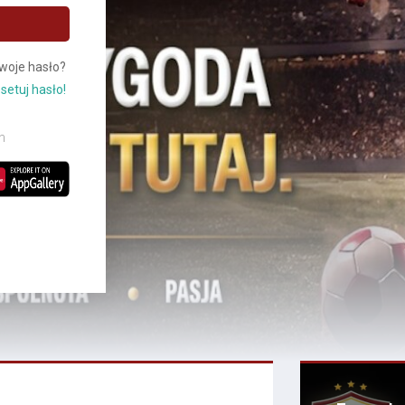
woje hasło?
setuj hasło!
n