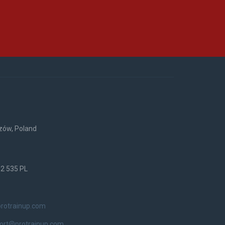
rzów, Poland
52 535 PL
rotrainup.com
ort@protrainup.com