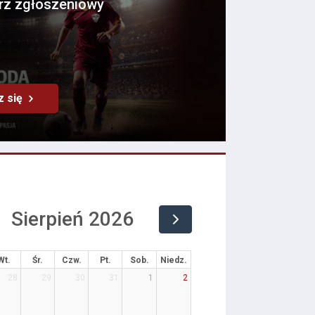
rz zgłoszeniowy
z się
Sierpień 2026
Wt.
Śr.
Czw.
Pt.
Sob.
Niedz.
28
29
30
31
1
2