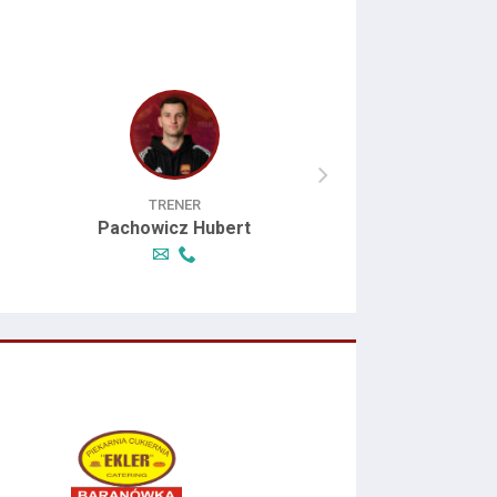
TRENER
TRENER
Pachowicz Hubert
Chorązki Mik