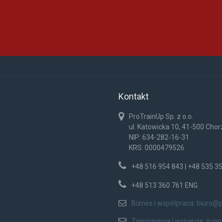
Kontakt
ProTrainUp Sp. z o.o.
ul. Katowicka 10, 41-500 Cho
NIP: 634-282-16-31
KRS: 0000479526
+48 516 954 843 | +48 535 3
+48 513 360 761 ENG
Biznes i współpraca:
biuro@p
Zamówienia i wsparcie:
supp