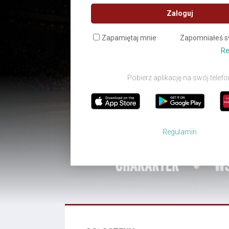
Zaloguj
Zapamiętaj mnie
Zapomniałeś s
Re
Pobierz aplikację na swój telefo
Regulamin